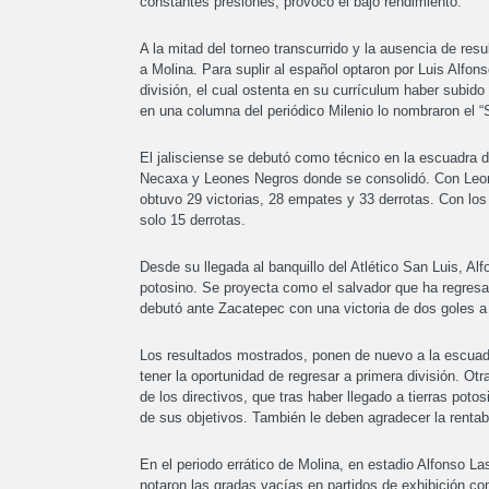
constantes presiones, provocó el bajo rendimiento.
A la mitad del torneo transcurrido y la ausencia de resul
a Molina. Para suplir al español optaron por Luis Alfo
división, el cual ostenta en su currículum haber subid
en una columna del periódico Milenio lo nombraron el “
El jalisciense se debutó como técnico en la escuadra 
Necaxa y Leones Negros donde se consolidó. Con Leone
obtuvo 29 victorias, 28 empates y 33 derrotas. Con los
solo 15 derrotas.
Desde su llegada al banquillo del Atlético San Luis, Al
potosino. Se proyecta como el salvador que ha regresado
debutó ante Zacatepec con una victoria de dos goles a
Los resultados mostrados, ponen de nuevo a la escuadra
tener la oportunidad de regresar a primera división. Otr
de los directivos, que tras haber llegado a tierras poto
de sus objetivos. También le deben agradecer la rentabi
En el periodo errático de Molina, en estadio Alfonso L
notaron las gradas vacías en partidos de exhibición com