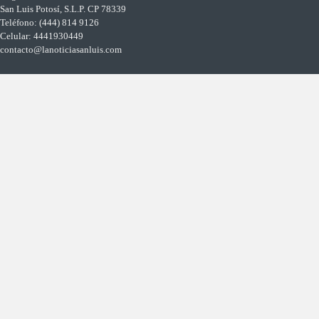
San Luis Potosí, S.L.P. CP 78339
Teléfono: (444) 814 9126
Celular: 4441930449
contacto@lanoticiasanluis.com