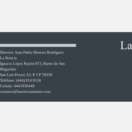
Director: Juan Pablo Moreno Rodríguez
La Noticia
Ignacio López Rayón 873, Barrio de San
Miguelito
San Luis Potosí, S.L.P. CP 78339
Teléfono: (444) 814 9126
Celular: 4441930449
contacto@lanoticiasanluis.com