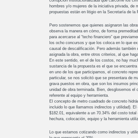
corrupción institucionalizada que carcome los cimi
hombres y/o mujeres de la iniciativa privada, de
propuestas están en litigio en la Secretaría de la
Pero sostenemos que quienes asignaron las obras 
observa la manera en cómo, de forma premeditada
para acercarse al “techo financiero” que previam
los ocho concursos y que los coloca en lo que exp
causal de descalificación. Pero además también d
asignada la obra, entre otros criterios, al que ha
En este sentido, en el de los costos, no hay muc
sustancia de la propuesta es el que se encuentr
en uno de los que participamos, el concreto repr
particular, se nos solicitó que se presentara de 
grava puestos en obra, que son los insumos princ
unidad de obra terminada. Bien, desglosemos el 
referente al equipo y herramienta.
El concepto de metro cuadrado de concreto hidráu
incluido lo que llamamos indirectos y utilidad). 
$182.01, equivalente a un 70.34% del costo total 
hechura, colocación, equipo y la herramienta util
Lo que estamos cotizando como indirectos y util
lo que representa el 20%.