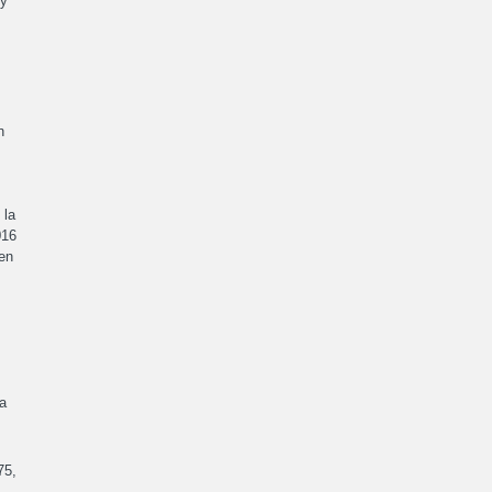
 y
n
 la
016
 en
la
75,