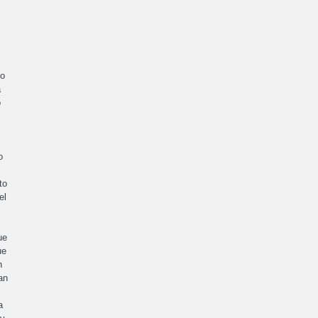
no
a
o
o
to
el
ue
ue
n
an
a