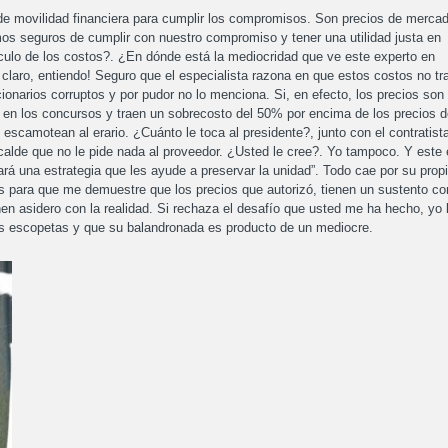
de movilidad financiera para cumplir los compromisos. Son precios de mercad
s seguros de cumplir con nuestro compromiso y tener una utilidad justa en
culo de los costos?. ¿En dónde está la mediocridad que ve este experto en
claro, entiendo! Seguro que el especialista razona en que estos costos no tr
onarios corruptos y por pudor no lo menciona. Si, en efecto, los precios son
 en los concursos y traen un sobrecosto del 50% por encima de los precios d
escamotean al erario. ¿Cuánto le toca al presidente?, junto con el contratist
lcalde que no le pide nada al proveedor. ¿Usted le cree?. Yo tampoco. Y este
rá una estrategia que les ayude a preservar la unidad”. Todo cae por su prop
s para que me demuestre que los precios que autorizó, tienen un sustento co
en asidero con la realidad. Si rechaza el desafío que usted me ha hecho, yo 
a las escopetas y que su balandronada es producto de un mediocre.