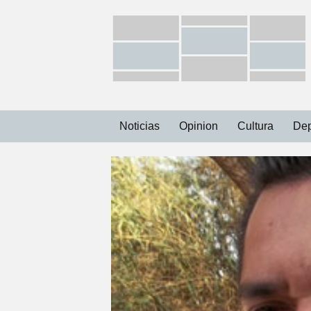
Ir
Noticias
Opinion
Cultura
Dep
al
contenido
Capital
Municipios