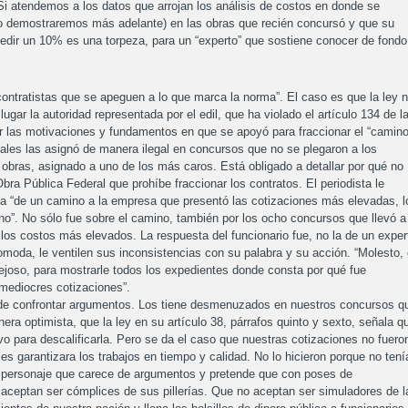
Si atendemos a los datos que arrojan los análisis de costos en donde se
o demostraremos más adelante) en las obras que recién concursó y que su
edir un 10% es una torpeza, para un “experto” que sostiene conocer de fondo
ontratistas que se apeguen a lo que marca la norma”. El caso es que la ley 
lugar la autoridad representada por el edil, que ha violado el artículo 134 de l
car las motivaciones y fundamentos en que se apoyó para fraccionar el “camin
ales las asignó de manera ilegal en concursos que no se plegaron a los
 obras, asignado a uno de los más caros. Está obligado a detallar por qué no
Obra Pública Federal que prohíbe fraccionar los contratos. El periodista le
ga “de un camino a la empresa que presentó las cotizaciones más elevadas, l
no”. No sólo fue sobre el camino, también por los ocho concursos que llevó a
los costos más elevados. La respuesta del funcionario fue, no la de un exper
comoda, le ventilen sus inconsistencias con su palabra y su acción. “Molesto, 
quejoso, para mostrarle todos los expedientes donde consta por qué fue
 mediocres cotizaciones”.
o de confrontar argumentos. Los tiene desmenuzados en nuestros concursos q
a optimista, que la ley en su artículo 38, párrafos quinto y sexto, señala q
ivo para descalificarla. Pero se da el caso que nuestras cotizaciones no fuero
es garantizara los trabajos en tiempo y calidad. No lo hicieron porque no tení
n personaje que carece de argumentos y pretende que con poses de
 aceptan ser cómplices de sus pillerías. Que no aceptan ser simuladores de l