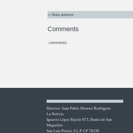
« Nota anterior
Comments
comments
Director: Juan Pablo Moreno Rodríguez
La Noticia
Ignacio López Rayón 873, Barrio de San
Miguelito
San Luis Potosí, S.L.P. CP 78339