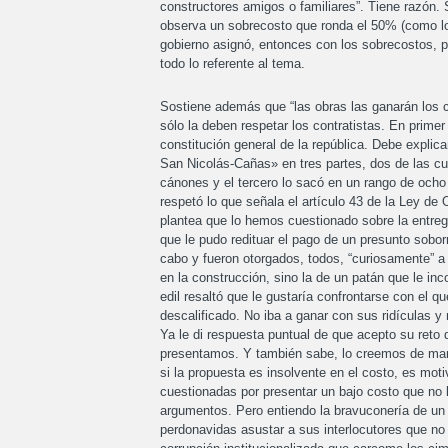
constructores amigos o familiares”. Tiene razón. 
observa un sobrecosto que ronda el 50% (como l
gobierno asignó, entonces con los sobrecostos, p
todo lo referente al tema.
Sostiene además que “las obras las ganarán los c
sólo la deben respetar los contratistas. En primer 
constitución general de la república. Debe expli
San Nicolás-Cañas» en tres partes, dos de las cu
cánones y el tercero lo sacó en un rango de ocho
respetó lo que señala el artículo 43 de la Ley de 
plantea que lo hemos cuestionado sobre la entre
que le pudo redituar el pago de un presunto sobor
cabo y fueron otorgados, todos, “curiosamente” a 
en la construcción, sino la de un patán que le in
edil resaltó que le gustaría confrontarse con el 
descalificado. No iba a ganar con sus ridículas y
Ya le di respuesta puntual de que acepto su ret
presentamos. Y también sabe, lo creemos de maner
si la propuesta es insolvente en el costo, es mot
cuestionadas por presentar un bajo costo que no l
argumentos. Pero entiendo la bravuconería de u
perdonavidas asustar a sus interlocutores que no