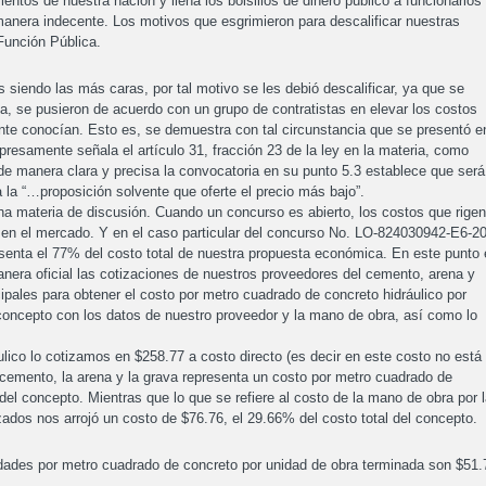
entos de nuestra nación y llena los bolsillos de dinero público a funcionarios
 manera indecente. Los motivos que esgrimieron para descalificar nuestras
 Función Pública.
siendo las más caras, por tal motivo se les debió descalificar, ya que se
, se pusieron de acuerdo con un grupo de contratistas en elevar los costos
ente conocían. Esto es, se demuestra con tal circunstancia que se presentó e
resamente señala el artículo 31, fracción 23 de la ley en la materia, como
e manera clara y precisa la convocatoria en su punto 5.3 establece que será
ga la “…proposición solvente que oferte el precio más bajo”.
ha materia de discusión. Cuando un concurso es abierto, los costos que rigen
a en el mercado. Y en el caso particular del concurso No. LO-824030942-E6-2
esenta el 77% del costo total de nuestra propuesta económica. En este punto
manera oficial las cotizaciones de nuestros proveedores del cemento, arena y
ipales para obtener el costo por metro cuadrado de concreto hidráulico por
concepto con los datos de nuestro proveedor y la mano de obra, así como lo
lico lo cotizamos en $258.77 a costo directo (es decir en este costo no está
El cemento, la arena y la grava representa un costo por metro cuadrado de
del concepto. Mientras que lo que se refiere al costo de la mano de obra por 
izados nos arrojó un costo de $76.76, el 29.66% del costo total del concepto.
idades por metro cuadrado de concreto por unidad de obra terminada son $51.