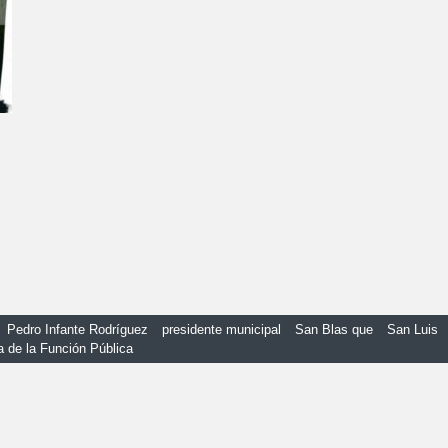
Pedro Infante Rodríguez
presidente municipal
San Blas que
San Luis
a de la Función Pública