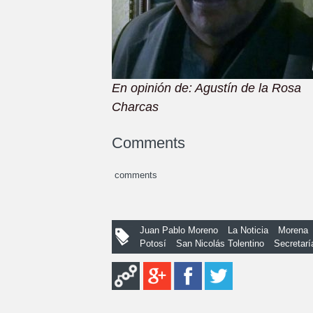
En opinión de: Agustín de la Rosa
Charcas
Comments
comments
Juan Pablo Moreno
La Noticia
Morena
Potosí
San Nicolás Tolentino
Secretarí